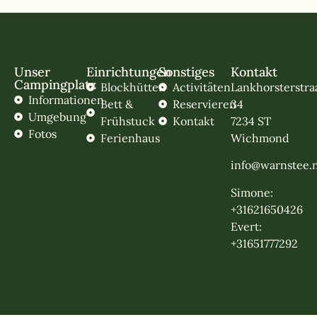
Unser
Einrichtungen
Sonstiges
Kontakt
Campingplatz
Blockhütten
Activitäten
Lankhorsterstra
Informationen
Bett &
Reservieren
34
Umgebung
Frühstuck
Kontakt
7234 ST
Fotos
Ferienhaus
Wichmond
info@warnstee.n
Simone:
+31621650426
Evert:
+31651777292