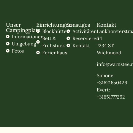
Unser
Einrichtungen
Sonstiges
Kontakt
Campingplatz
Blockhütten
Activitäten
Lankhorsterstra
Informationen
Bett &
Reservieren
34
Umgebung
Frühstuck
Kontakt
7234 ST
Fotos
Ferienhaus
Wichmond
info@warnstee.n
Simone:
+31621650426
Evert:
+31651777292