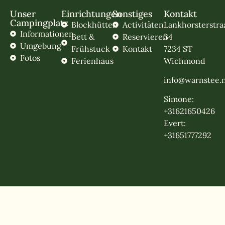
Unser
Einrichtungen
Sonstiges
Kontakt
Campingplatz
Blockhütten
Activitäten
Lankhorsterstra
Informationen
Bett &
Reservieren
34
Umgebung
Frühstuck
Kontakt
7234 ST
Fotos
Ferienhaus
Wichmond
info@warnstee.n
Simone:
+31621650426
Evert:
+31651777292