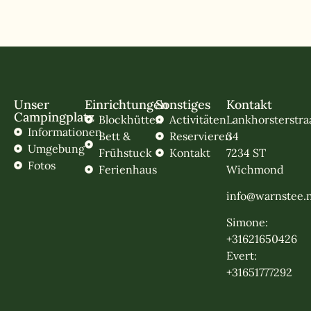
Unser
Einrichtungen
Sonstiges
Kontakt
Campingplatz
Blockhütten
Activitäten
Lankhorsterstra
Informationen
Bett &
Reservieren
34
Umgebung
Frühstuck
Kontakt
7234 ST
Fotos
Ferienhaus
Wichmond
info@warnstee.n
Simone:
+31621650426
Evert:
+31651777292